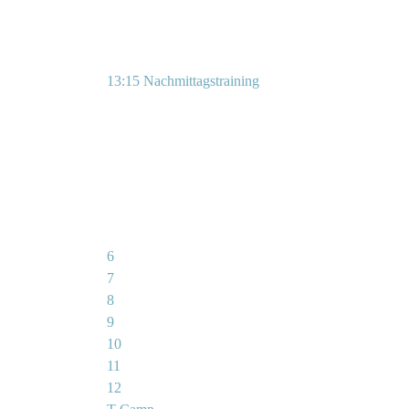
13:15 Nachmittagstraining
6
7
8
9
10
11
12