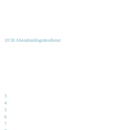
10:30 Abendmahlsgottesdienst
3
4
5
6
7