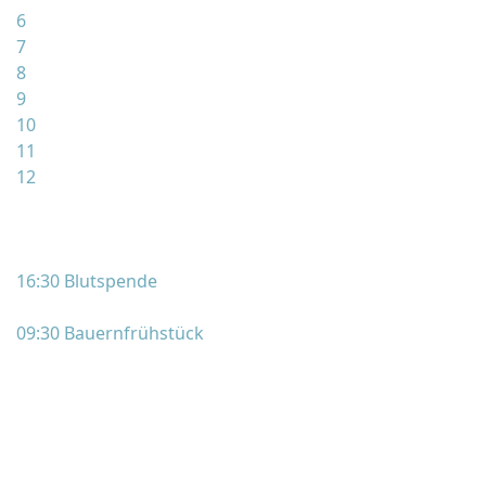
6
7
8
9
10
11
12
16:30 Blutspende
09:30 Bauernfrühstück