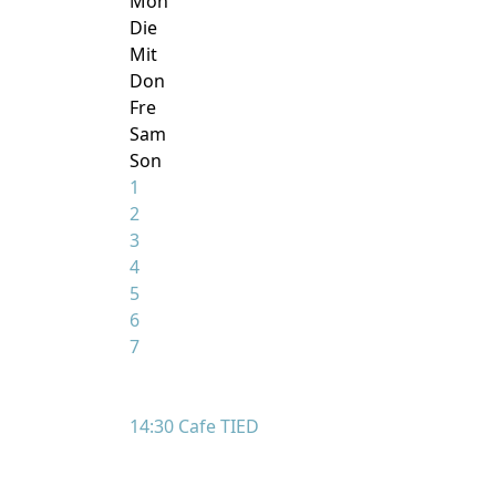
Mon
Die
Mit
Don
Fre
Sam
Son
1
2
3
4
5
6
7
14:30 Cafe TIED