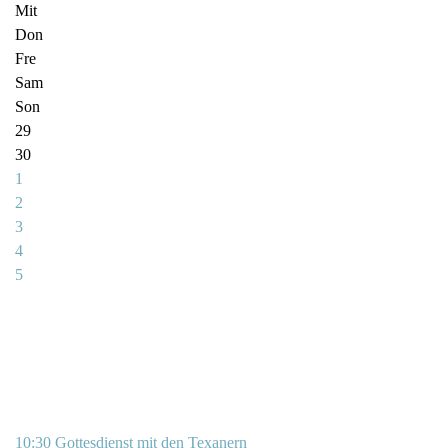
Mit
Don
Fre
Sam
Son
29
30
1
2
3
4
5
10:30 Gottesdienst mit den Texanern