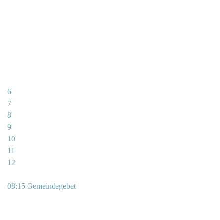
6
7
8
9
10
11
12
08:15 Gemeindegebet