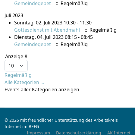
Gemeindegebet
:: Regelmäßig
Juli 2023
Sonntag, 02. Juli 2023 10:30 - 11:30
Gottesdienst mit Abendmahl
:: Regelmäßig
Dienstag, 04. Juli 2023 08:15 - 08:45
Gemeindegebet
:: Regelmäßig
Limite der Paginierungsliste
Anzeige #
Regelmäßig
Alle Kategorien ...
Events aller Kategorien anzeigen
© 2026 mit freundlicher Unterstützung des Arbeitskreis
Internet im BEFG
Impressum
Datenschutzerklärung
AK Internet