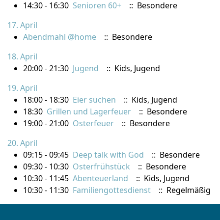
14:30 - 16:30
Senioren 60+
:: Besondere
17. April
Abendmahl @home
:: Besondere
18. April
20:00 - 21:30
Jugend
:: Kids, Jugend
19. April
18:00 - 18:30
Eier suchen
:: Kids, Jugend
18:30
Grillen und Lagerfeuer
:: Besondere
19:00 - 21:00
Osterfeuer
:: Besondere
20. April
09:15 - 09:45
Deep talk with God
:: Besondere
09:30 - 10:30
Osterfrühstück
:: Besondere
10:30 - 11:45
Abenteuerland
:: Kids, Jugend
10:30 - 11:30
Familiengottesdienst
:: Regelmäßig