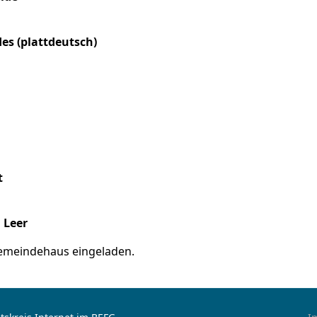
es (plattdeutsch)
t
, Leer
emeindehaus eingeladen.