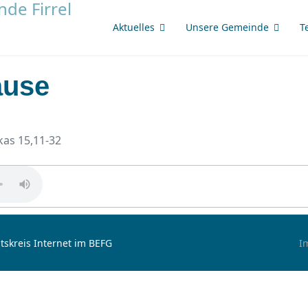
Aktuelles
Unsere Gemeinde
T
ause
ukas 15,11-32
tskreis Internet im BEFG
I