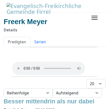
Freerk Meyer
Details
Predigten
Serien
Anzeige #
- Sortierung wählen -
- Richtung wählen -
Besser mittendrin als nur dabei