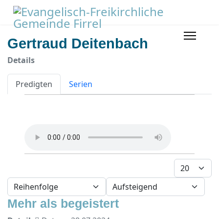
Gertraud Deitenbach
Details
Predigten
Serien
Anzeige #
- Sortierung wählen -
- Richtung wählen -
Mehr als begeistert