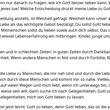
ann nur danach zu fragen, wie ich Gott besser lieben kann. 
 jenes tue? Welche Entscheidung drückt meine Liebe zu Got
eidung ansteht, ist Weisheit gefragt. Weisheit kann unser 
iebe als das wichtigste Gebot bestätigt: Du sollst Gott lie
ne Mitmenschen sollst du lieben sowie auch dich selbst. Da
l wieviel Lebenserfahrung wir mitbringen. Kinder, junge un
uten und in schlechten Zeiten: in guten Zeiten durch Dankbar
heit. Wenn andere Menschen in Not sind durch Fürbitte, Be
ch die Liebe zu Menschen, die mir nah sind und durch die Li
ich durch diese Menschen und kommt mir so nahe. Vielleicht
auf vielen Wegen und mich liebt, wenn ich unterwegs bin, G
weise sein will, dann suche ich nach Gelegenheiten, Gott zu
Gelegenheiten, mich von Gott lieben zu lassen.
st jetzt leicht: Gott zu lieben, denn Gott lieben, das ist die 